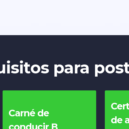
isitos para post
Cer
Carné de
de 
conducir B