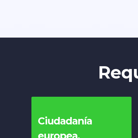
Requ
Ciudadanía
europea.