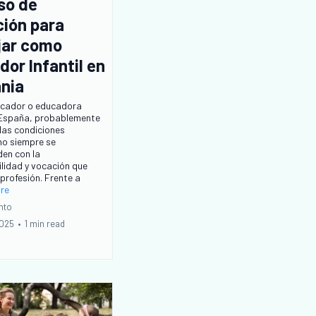
so de
ción para
jar como
or Infantil en
nia
ucador o educadora
n España, probablemente
las condiciones
 no siempre se
en con la
lidad y vocación que
 profesión. Frente a
ore
nto
2025
•
1 min read