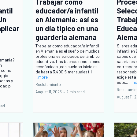
Trabajar como
Proce
ntil
educador/a infantil
Selec
Un
en Alemania: así es
Traba
plicar
un día típico en una
Educad
guardería alemana
Alema
Trabajar como educador/a infantil
Si eres ed
en Alemania es el sueño de muchos
infantil e
profesionales europeos del ámbito
sabes que 
lemania?
educativo. Las buenas condiciones
salariales
n
económicas (con sueldos iniciales
correspond
s como
de hasta 3.400 € mensuales), l...
responsabi
eggio
...more
exige esta
manas y
este...
...m
Reclutamiento
dad p...
Reclutamie
August 11, 2025
•
2 min read
August 11, 
ead