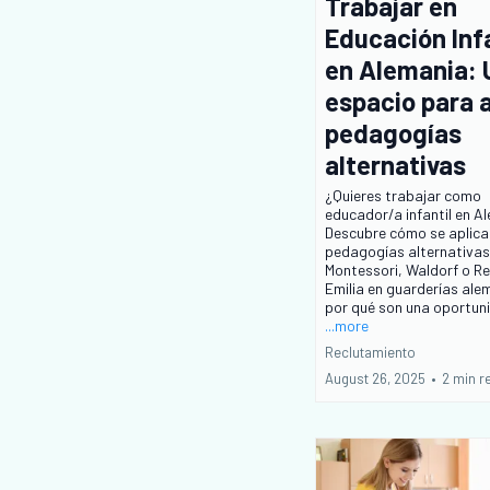
Trabajar en
Educación Infa
en Alemania: 
espacio para a
pedagogías
alternativas
¿Quieres trabajar como
educador/a infantil en A
Descubre cómo se aplica
pedagogías alternativa
Montessori, Waldorf o R
Emilia en guarderías ale
por qué son una oportuni
...more
Reclutamiento
August 26, 2025
•
2 min r